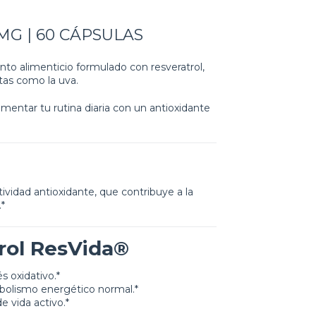
MG | 60 CÁPSULAS
to alimenticio formulado con resveratrol,
tas como la uva.
ementar tu rutina diaria con un antioxidante
tividad antioxidante, que contribuye a la
.*
trol ResVida®
s oxidativo.*
abolismo energético normal.*
 vida activo.*