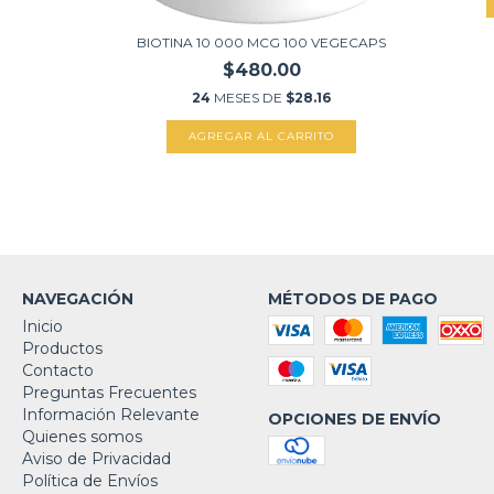
62
BIOTINA 10 000 MCG 100 VEGECAPS
TO
$480.00
24
MESES DE
$28.16
NAVEGACIÓN
MÉTODOS DE PAGO
Inicio
Productos
Contacto
Preguntas Frecuentes
Información Relevante
OPCIONES DE ENVÍO
Quienes somos
Aviso de Privacidad
Política de Envíos