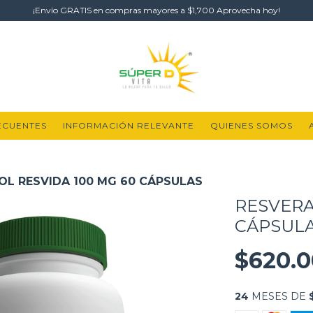
¡Envío GRATIS en compras mayores a $1,700 Aprovecha hoy!
ECUENTES
INFORMACIÓN RELEVANTE
QUIENES SOMOS
OL RESVIDA 100 MG 60 CÁPSULAS
RESVERA
CÁPSUL
$620.0
24
MESES DE