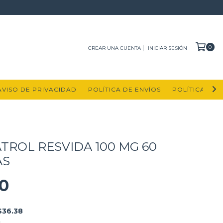
0
CREAR UNA CUENTA
INICIAR SESIÓN
AVISO DE PRIVACIDAD
POLÍTICA DE ENVÍOS
POLÍTICA DE
TROL RESVIDA 100 MG 60
AS
0
$36.38