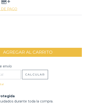
 DE PAGO
l CP:
CAMBIAR CP
e envío
CALCULAR
tal
rotegida
cuidados durante toda la compra.