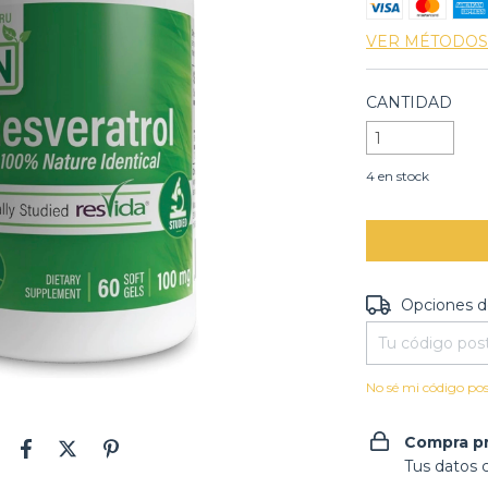
VER MÉTODOS
CANTIDAD
4
en stock
Entregas para e
Opciones d
No sé mi código pos
Compra p
Tus datos 