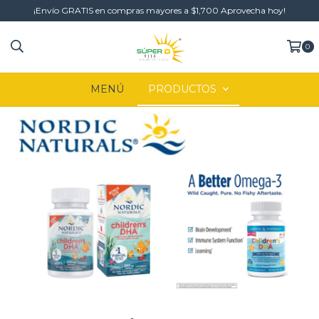
¡Envío GRATIS en compras mayores a $1,700 Aprovecha hoy!
0
MENÚ
PRODUCTOS