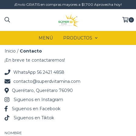
¡Envío GRATIS en compras mayores a $1,700 Aprovecha hoy!
0
MENÚ
PRODUCTOS
Inicio
/
Contacto
¡En breve te contactaremos!
WhatsApp 56 2421 4858
contacto@superdvitamina.com
Querétaro, Querétaro 76090
Siguenos en Instagram
Siguenos en Facebook
Siguenos en Tiktok
NOMBRE